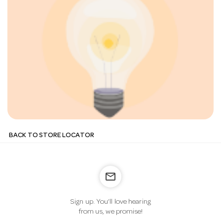
BACK TO STORE LOCATOR
mail_outline
Sign up. You’ll love hearing
from us, we promise!