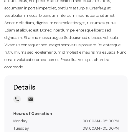
aliquet tellus, nec pretium ante eleifend nec. Mauris felis felis,
accumsan in porta imperdiet, pretium at turpis. Cras feugiat
n
vestibulum metus, bibendum interdum mauris porta sit amet.
Aenean elit diam, dignissim non molestie eget, rutrum eu purus.
Etiam at aliquet est. Donec interdum pellentesque libero sed
dignissim. Etiam id massa augue. Sed euismod ultricies vehicula.
Vivamus consequat neque eget sem varius posuere. Pellentesque
rutrum urna sed leo elementum id molestie mauris malesuada. Nunc
ornare volutpat orci nec laoreet. Phasellus volutpat pharetra
commodo.
Details
local_phone
local_post_office
Hours of Operation
Monday
08:00AM - 05:00PM
Tuesday
08:00AM - 05:00PM