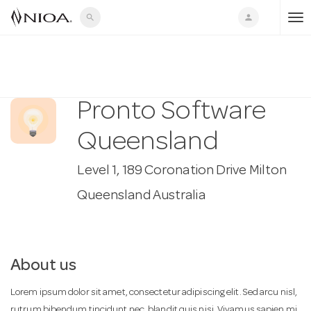
search
person
T
o
Pronto Software
g
Queensland
g
Level 1, 189 Coronation Drive Milton
Queensland Australia
l
e
About us
n
Lorem ipsum dolor sit amet, consectetur adipiscing elit. Sed arcu nisl,
rutrum bibendum tincidunt nec, blandit quis nisi. Vivamus sapien mi,