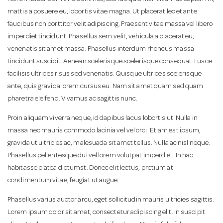
a
mattis a posuere eu, lobortis vitae magna. Ut placerat leo et ante
faucibus non porttitor velit adipiscing. Praesent vitae massa vel libero
imperdiet tincidunt. Phasellus sem velit, vehicula a placerat eu,
v
venenatis sit amet massa. Phasellus interdum rhoncus massa
tincidunt suscipit. Aenean scelerisque scelerisque consequat. Fusce
i
facilisis ultrices risus sed venenatis. Quisque ultrices scelerisque
ante, quis gravida lorem cursus eu. Nam sit amet quam sed quam
pharetra eleifend. Vivamus ac sagittis nunc.
g
Proin aliquam viverra neque, id dapibus lacus lobortis ut. Nulla in
a
massa nec mauris commodo lacinia vel vel orci. Etiam est ipsum,
gravida ut ultricies ac, malesuada sit amet tellus. Nulla ac nisl neque.
Phasellus pellentesque dui vel lorem volutpat imperdiet. In hac
t
habitasse platea dictumst. Donec elit lectus, pretium at
condimentum vitae, feugiat ut augue.
i
Phasellus varius auctor arcu, eget sollicitudin mauris ultricies sagittis.
Lorem ipsum dolor sit amet, consectetur adipiscing elit. In suscipit
o